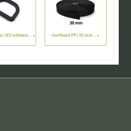
 | KU schwarz ...
Gurtband PP | 30 mm ...