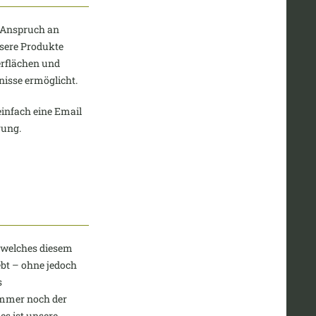
r Anspruch an
unsere Produkte
erflächen und
nisse ermöglicht.
einfach eine Email
erung.
, welches diesem
iebt – ohne jedoch
s
 immer noch der
es ist unsere