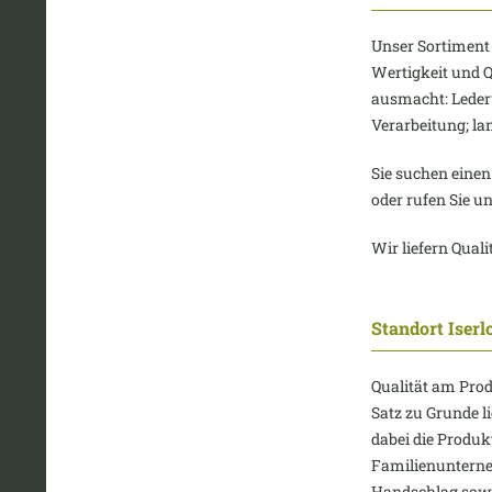
Unser Sortiment 
Wertigkeit und Qu
ausmacht: Leder
Verarbeitung; l
Sie suchen einen
oder rufen Sie u
Wir liefern Qualit
Standort Iserl
Qualität am Prod
Satz zu Grunde li
dabei die Produk
Familienunterneh
Handschlag sowie