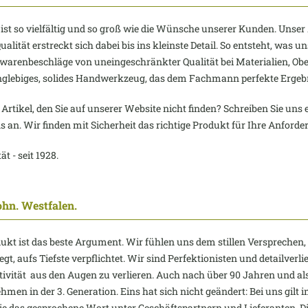
ist so vielfältig und so groß wie die Wünsche unserer Kunden. Unse
alität erstreckt sich dabei bis ins kleinste Detail. So entsteht, was 
warenbeschläge von uneingeschränkter Qualität bei Materialien, Ob
anglebiges, solides Handwerkzeug, das dem Fachmann perfekte Ergeb
 Artikel, den Sie auf unserer Website nicht finden? Schreiben Sie uns 
ns an. Wir finden mit Sicherheit das richtige Produkt für Ihre Anford
ät - seit 1928.
ohn. Westfalen.
ukt ist das beste Argument. Wir fühlen uns dem stillen Versprechen
egt, aufs Tiefste verpflichtet. Wir sind Perfektionisten und detailverl
tivität aus den Augen zu verlieren. Auch nach über 90 Jahren und al
men in der 3. Generation. Eins hat sich nicht geändert: Bei uns gilt
 das gesprochene Wort unter Geschäftspartnern und Lieferanten. Di