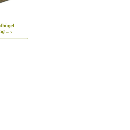
bügel
g ...