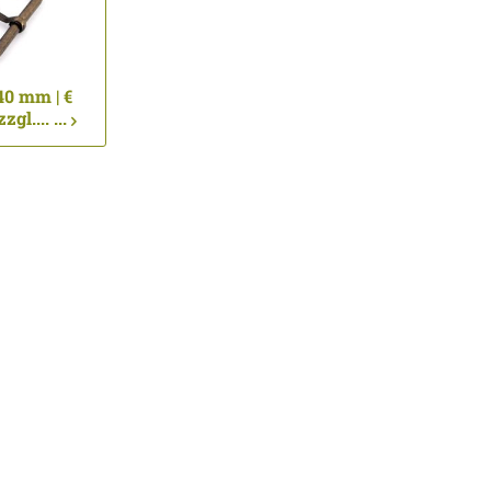
40 mm | €
gl.... ...