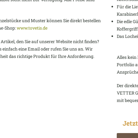
Für die Li
Karabiner
zelstücke und Muster können Sie direkt bestellen
Die edle G
ne-Shop:
www.tovetis.de
Koffergriff
Das Locheis
Artikel, den Sie auf unserer Website nicht finden?
s einfach eine Email oder rufen Sie uns an. Wir
rheit das richtige Produkt für Ihre Anforderung.
Alles kei
Portfolio
Ansprüche
Der direkt
VETTER GbR
mit beque
Jetz