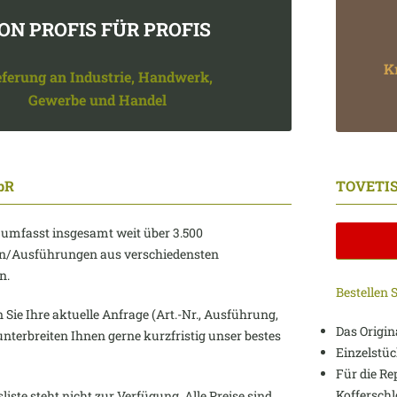
ON PROFIS FÜR PROFIS
K
eferung an Industrie, Handwerk,
Gewerbe und Handel
GbR
TOVETIS
 umfasst insgesamt weit über 3.500
en/Ausführungen aus verschiedensten
n.
Bestellen S
en Sie Ihre aktuelle Anfrage (Art.-Nr., Ausführung,
Das Origin
unterbreiten Ihnen gerne kurzfristig unser bestes
Einzelstü
Für die Re
Kofferschl
iste steht nicht zur Verfügung. Alle Preise sind