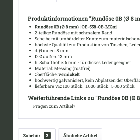
Produktinformationen "Rundöse 0B (Ø 8 mm
Rundöse 0B (
Ø
8 mm)
| OE-558-0B-MGni
2-teilige Rundöse mit schmalem Rand
Scheibe mit umbördelter Kante zum materialschonend
höchste Qualität zur Produktion von Taschen, Leder
d: Ø
innen: 8 mm
D: Ø
außen: 13 mm
h: Schafthöhe: 6 mm - für dickes Leder geeignet
Material: Messing (rostfrei)
Oberfläche:
vernickelt
hochwertig galvanisiert, kein Abplatzen der Oberflä
lieferbare VE: 100 Stück | 1.000 Stück | 5.000 Stück
Weiterführende Links zu "Rundöse 0B (Ø 8
Fragen zum Artikel?
Zubehör
3
Ähnliche Artikel