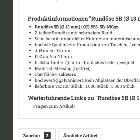
Produktinformationen "Rundöse 5B (Ø 13 
Rundöse 5B (
Ø
13 mm)
| OE-558-5B-MGsz
2-teilige Rundöse mit schmalem Rand
Scheibe mit umbördelter Kante zum materialschonend
höchste Qualität zur Produktion von Taschen, Leder
d: Ø
innen: 13 mm
D: Ø
außen: 21 mm
h: Schafthöhe: 7,6 mm - für dickes Leder geeignet
Material: Messing (rostfrei)
Oberfläche:
schwarz
hochwertig galvanisiert, kein Abplatzen der Oberflä
lieferbare VE: 100 Stück | 1.000 Stück | 5.000 Stück
Weiterführende Links zu "Rundöse 5B (Ø 
Fragen zum Artikel?
Zubehör
2
Ähnliche Artikel