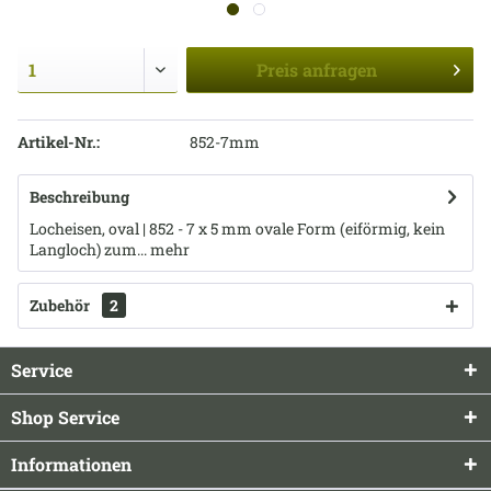
Preis
anfragen
Artikel-Nr.:
852-7mm
Beschreibung
Locheisen, oval | 852 - 7 x 5 mm ovale Form (eiförmig, kein
Langloch) zum...
mehr
Zubehör
2
Service
Shop Service
Informationen