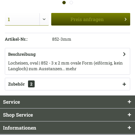
Preis
anfragen
Artikel-Nr.:
852-3mm
Beschreibung
Locheisen, oval | 852 - 3 x 2 mm ovale Form (eiförmig, kein
Langloch) zum Ausstanzen...
mehr
Zubehör
2
Service
Shop Service
Informationen